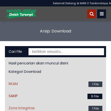
Selamat Datang di MAN 3 Tasikmalaya, MA
Arsip:
Download
Cari File
Hasil pencarian akan muncul disini
Kategori Download
RKAM
1 File
SAKIP
6 File
Zona Integritas
1 File