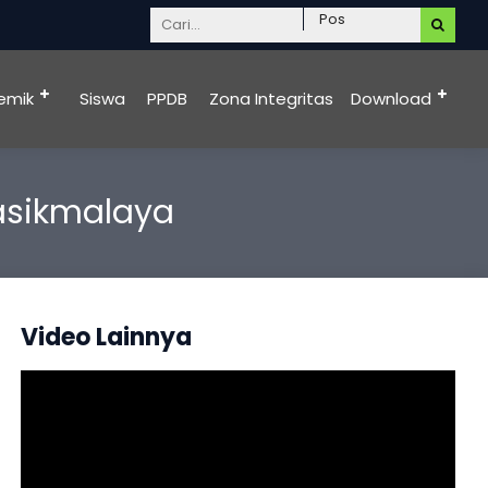
emik
Siswa
PPDB
Zona Integritas
Download
asikmalaya
Video Lainnya