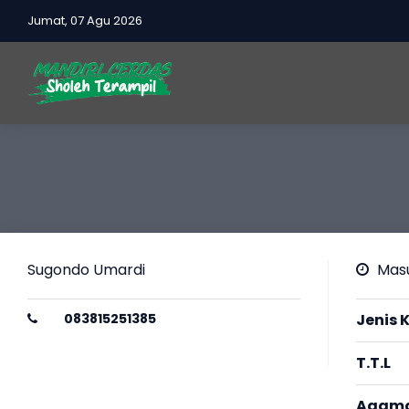
Jumat, 07 Agu 2026
Sugondo Umardi
Masu
083815251385
Jenis 
T.T.L
Agam