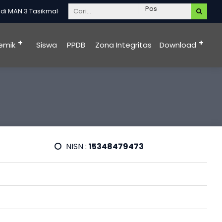
 MAN 3 Tasikmalaya, MAN 3 Tasikmalaya Siap Menuju Zona Integritas
emik
Siswa
PPDB
Zona Integritas
Download
NISN :
15348479473