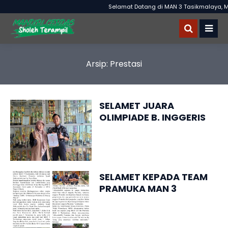
Selamat Datang di MAN 3 Tasikmalaya, MA
Arsip:
Prestasi
SELAMET JUARA
OLIMPIADE B. INGGERIS
DAN SAINS TINGKAT
NASIONAL
SELAMET KEPADA TEAM
PRAMUKA MAN 3
TASIKMALAYA JUARA 1