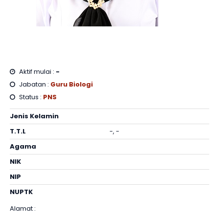
Aktif mulai :
-
Jabatan :
Guru Biologi
Status :
PNS
Jenis Kelamin
T.T.L
-, -
Agama
NIK
NIP
NUPTK
Alamat :